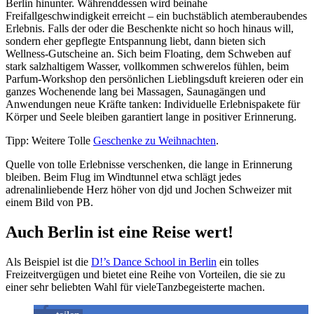
Berlin hinunter. Währenddessen wird beinahe
Freifallgeschwindigkeit erreicht – ein buchstäblich atemberaubendes
Erlebnis. Falls der oder die Beschenkte nicht so hoch hinaus will,
sondern eher gepflegte Entspannung liebt, dann bieten sich
Wellness-Gutscheine an. Sich beim Floating, dem Schweben auf
stark salzhaltigem Wasser, vollkommen schwerelos fühlen, beim
Parfum-Workshop den persönlichen Lieblingsduft kreieren oder ein
ganzes Wochenende lang bei Massagen, Saunagängen und
Anwendungen neue Kräfte tanken: Individuelle Erlebnispakete für
Körper und Seele bleiben garantiert lange in positiver Erinnerung.
Tipp: Weitere Tolle
Geschenke zu Weihnachten
.
Quelle von tolle Erlebnisse verschenken, die lange in Erinnerung
bleiben. Beim Flug im Windtunnel etwa schlägt jedes
adrenalinliebende Herz höher von djd und Jochen Schweizer mit
einem Bild von PB.
Auch Berlin ist eine Reise wert!
Als Beispiel ist die
D!’s Dance School in Berlin
ein tolles
Freizeitvergügen und bietet eine Reihe von Vorteilen, die sie zu
einer sehr beliebten Wahl für vieleTanzbegeisterte machen.