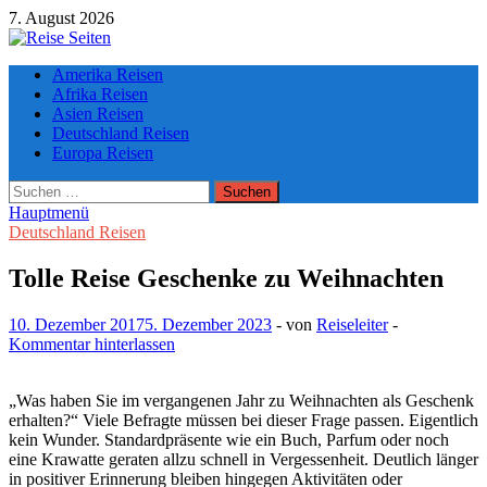
Zum
7. August 2026
Inhalt
springen
Die besten Reise-Webseiten für Ihre perfekte Reiseplanung
Amerika Reisen
Afrika Reisen
Asien Reisen
Deutschland Reisen
Europa Reisen
Suchen
nach:
Hauptmenü
Deutschland Reisen
Tolle Reise Geschenke zu Weihnachten
10. Dezember 2017
5. Dezember 2023
-
von
Reiseleiter
-
Kommentar hinterlassen
„Was haben Sie im vergangenen Jahr zu Weihnachten als Geschenk
erhalten?“ Viele Befragte müssen bei dieser Frage passen. Eigentlich
kein Wunder. Standardpräsente wie ein Buch, Parfum oder noch
eine Krawatte geraten allzu schnell in Vergessenheit. Deutlich länger
in positiver Erinnerung bleiben hingegen Aktivitäten oder