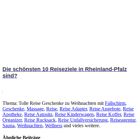
Die schönsten 10 Reiseziele in Rheinland-Pfalz
sind?
Thema: Tolle Reise Geschenke zu Weihnachten mit
Fallschirm
,
Geschenke
,
Massage
,
Reise
,
Reise Adapter
,
Reise Angebote
,
Reise
Apotheke
,
Reise Autositz
,
Reise Kinderwagen
,
Reise Koffer
,
Reise
Organizer
,
Reise Rucksack
,
Reise Unfallversicherung
,
Reiseagentur
,
Sauna
,
Weihnachten
,
Wellness
und vieles weitere.
Ähnliche Beiträge