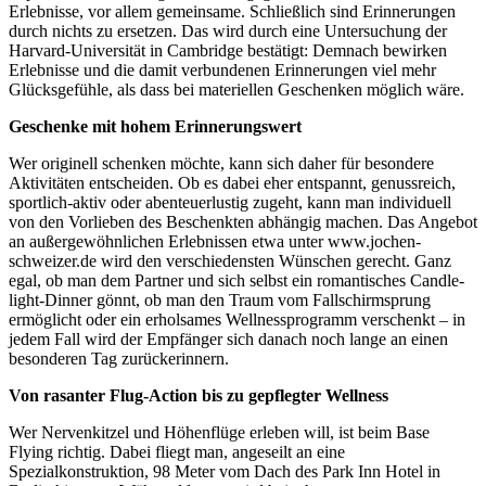
Erlebnisse, vor allem gemeinsame. Schließlich sind Erinnerungen
durch nichts zu ersetzen. Das wird durch eine Untersuchung der
Harvard-Universität in Cambridge bestätigt: Demnach bewirken
Erlebnisse und die damit verbundenen Erinnerungen viel mehr
Glücksgefühle, als dass bei materiellen Geschenken möglich wäre.
Geschenke mit hohem Erinnerungswert
Wer originell schenken möchte, kann sich daher für besondere
Aktivitäten entscheiden. Ob es dabei eher entspannt, genussreich,
sportlich-aktiv oder abenteuerlustig zugeht, kann man individuell
von den Vorlieben des Beschenkten abhängig machen. Das Angebot
an außergewöhnlichen Erlebnissen etwa unter www.jochen-
schweizer.de wird den verschiedensten Wünschen gerecht. Ganz
egal, ob man dem Partner und sich selbst ein romantisches Candle-
light-Dinner gönnt, ob man den Traum vom Fallschirmsprung
ermöglicht oder ein erholsames Wellnessprogramm verschenkt – in
jedem Fall wird der Empfänger sich danach noch lange an einen
besonderen Tag zurückerinnern.
Von rasanter Flug-Action bis zu gepflegter Wellness
Wer Nervenkitzel und Höhenflüge erleben will, ist beim Base
Flying richtig. Dabei fliegt man, angeseilt an eine
Spezialkonstruktion, 98 Meter vom Dach des Park Inn Hotel in