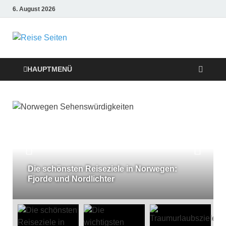
6. August 2026
Die besten
Reise-Webseiten
HAUPTMENÜ
für Ihre perfekte
Reiseplanung
Die schönsten Reiseziele in Norwegen:
Fjorde und Nordlichter