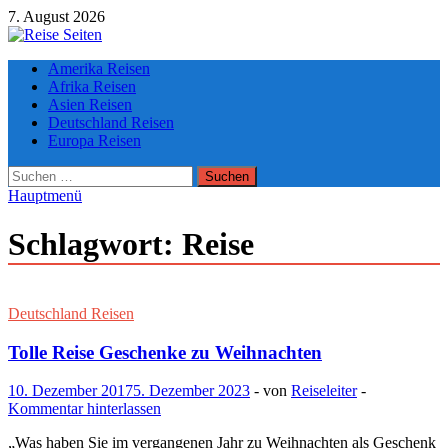
Zum
7. August 2026
Inhalt
springen
Die besten Reise-Webseiten für Ihre perfekte Reiseplanung
Amerika Reisen
Afrika Reisen
Asien Reisen
Deutschland Reisen
Europa Reisen
Suchen
nach:
Hauptmenü
Schlagwort:
Reise
Deutschland Reisen
Tolle Reise Geschenke zu Weihnachten
10. Dezember 2017
5. Dezember 2023
-
von
Reiseleiter
-
Kommentar hinterlassen
„Was haben Sie im vergangenen Jahr zu Weihnachten als Geschenk