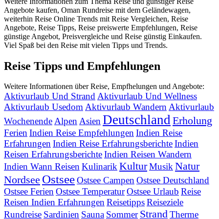
Weitere Informationen zum Thema Reise und günstiger Reise
Angebote kaufen, Oman Rundreise mit dem Geländewagen,
weiterhin Reise Online Trends mit Reise Vergleichen, Reise
Angebote, Reise Tipps, Reise preiswerte Empfehlungen, Reise
günstige Angebot, Preisvergleiche und Reise günstig Einkaufen.
Viel Spaß bei den Reise mit vielen Tipps und Trends.
Reise Tipps und Empfehlungen
Weitere Informationen über Reise, Empfhelungen und Angebote:
Aktivurlaub Und Strand
Aktivurlaub Und Wellness
Aktivurlaub Usedom
Aktivurlaub Wandern
Aktivurlaub
Deutschland
Erholung
Wochenende
Alpen
Asien
Ferien
Indien Reise Empfehlungen
Indien Reise
Erfahrungen
Indien Reise Erfahrungsberichte
Indien
Reisen Erfahrungsberichte
Indien Reisen Wandern
Kultur
Natur
Indien Wann Reisen
Kulinarik
Musik
Ostsee
Nordsee
Ostsee Campen
Ostsee Deutschland
Ostsee Ferien
Ostsee Temperatur
Ostsee Urlaub
Reise
Reisen Indien Erfahrungen
Reisetipps
Reiseziele
Strand
Rundreise
Sardinien
Sauna
Sommer
Therme