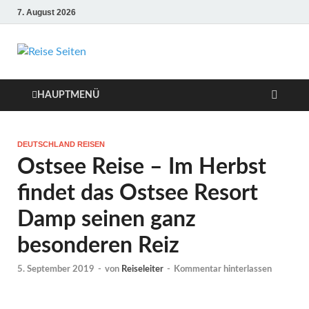
7. August 2026
Die besten Reise-
Webseiten für
HAUPTMENÜ
Ihre perfekte
DEUTSCHLAND REISEN
Reiseplanung
Ostsee Reise – Im Herbst
findet das Ostsee Resort
Damp seinen ganz
besonderen Reiz
5. September 2019
-
von
Reiseleiter
-
Kommentar hinterlassen