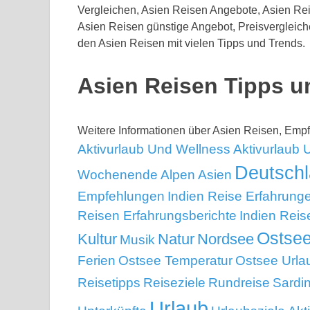
Vergleichen, Asien Reisen Angebote, Asien Re
Asien Reisen günstige Angebot, Preisvergleich
den Asien Reisen mit vielen Tipps und Trends.
Asien Reisen Tipps 
Weitere Informationen über Asien Reisen, Em
Aktivurlaub Und Wellness
Aktivurlaub
Deutsch
Wochenende
Alpen
Asien
Empfehlungen
Indien Reise Erfahrung
Reisen Erfahrungsberichte
Indien Rei
Ostse
Kultur
Natur
Nordsee
Musik
Ferien
Ostsee Temperatur
Ostsee Urla
Reisetipps
Reiseziele
Rundreise
Sardi
Urlaub