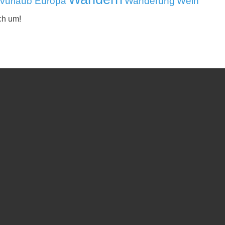
ivurlaub Europa
Wanderung
Wein
ch um!