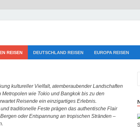
Reise-Webseiten für Ihre 
ng
EN REISEN
DEUTSCHLAND REISEN
EUROPA REISEN
ung kultureller Vielfalt, atemberaubender Landschaften
n Metropolen wie Tokio und Bangkok bis zu den
rwartet Reisende ein einzigartiges Erlebnis.
 und traditionelle Feste prägen das authentische Flair
-Bergen oder Entspannung an tropischen Stränden –
n.