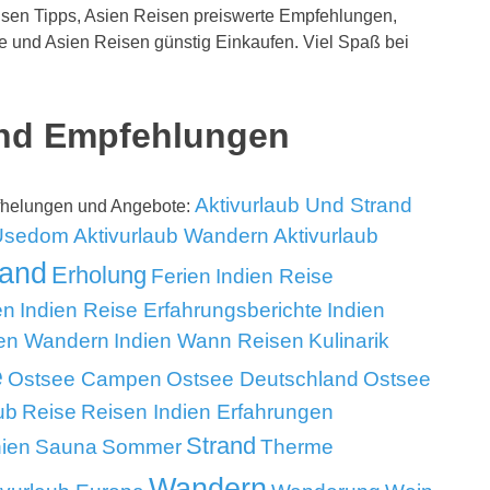
isen Tipps, Asien Reisen preiswerte Empfehlungen,
e und Asien Reisen günstig Einkaufen. Viel Spaß bei
und Empfehlungen
Aktivurlaub Und Strand
pfhelungen und Angebote:
 Usedom
Aktivurlaub Wandern
Aktivurlaub
land
Erholung
Ferien
Indien Reise
en
Indien Reise Erfahrungsberichte
Indien
sen Wandern
Indien Wann Reisen
Kulinarik
e
Ostsee Campen
Ostsee Deutschland
Ostsee
ub
Reise
Reisen Indien Erfahrungen
Strand
nien
Sauna
Sommer
Therme
Wandern