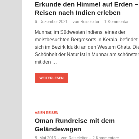
Erkunde den Himmel auf Erden –
Reisen nach Indien erleben
6. Dezember 2021
-
von
Reiseleiter
-
1 Kommentar
Munnar, im Südwesten Indiens, eines der
meistbesuchten Bergresorts in Kerala, befindet
sich im Bezirk Idukki an den Western Ghats. Di
Schönheit der Natur ist in Munnar am schönste
mit den …
WEITERLESEN
ASIEN REISEN
Oman Rundreise mit dem
Geländewagen
8. Mai 2016
-
von
Reiseleiter
-
2 Kommentare.