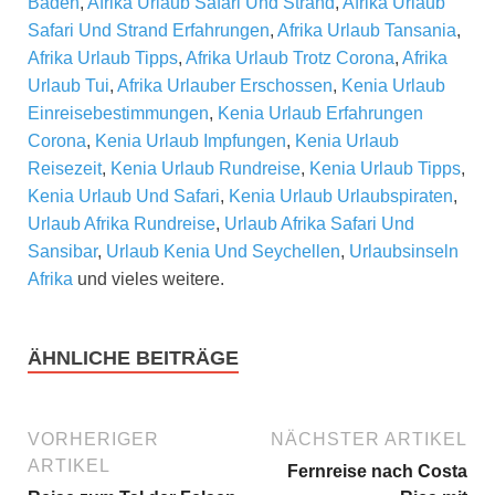
Baden
,
Afrika Urlaub Safari Und Strand
,
Afrika Urlaub
Safari Und Strand Erfahrungen
,
Afrika Urlaub Tansania
,
Afrika Urlaub Tipps
,
Afrika Urlaub Trotz Corona
,
Afrika
Urlaub Tui
,
Afrika Urlauber Erschossen
,
Kenia Urlaub
Einreisebestimmungen
,
Kenia Urlaub Erfahrungen
Corona
,
Kenia Urlaub Impfungen
,
Kenia Urlaub
Reisezeit
,
Kenia Urlaub Rundreise
,
Kenia Urlaub Tipps
,
Kenia Urlaub Und Safari
,
Kenia Urlaub Urlaubspiraten
,
Urlaub Afrika Rundreise
,
Urlaub Afrika Safari Und
Sansibar
,
Urlaub Kenia Und Seychellen
,
Urlaubsinseln
Afrika
und vieles weitere.
ÄHNLICHE BEITRÄGE
VORHERIGER
NÄCHSTER ARTIKEL
ARTIKEL
Fernreise nach Costa