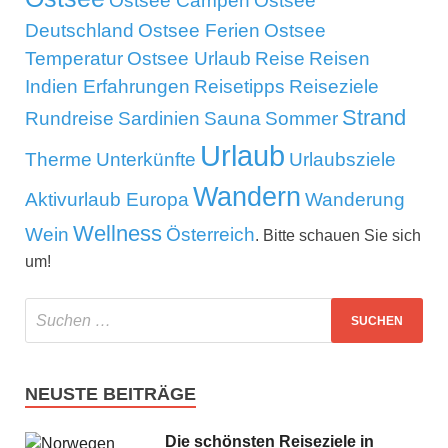
Ostsee Campen
Ostsee
Deutschland
Ostsee Ferien
Ostsee
Temperatur
Ostsee Urlaub
Reise
Reisen
Indien Erfahrungen
Reisetipps
Reiseziele
Strand
Rundreise
Sardinien
Sauna
Sommer
Urlaub
Therme
Unterkünfte
Urlaubsziele
Wandern
Aktivurlaub Europa
Wanderung
Wellness
Wein
Österreich
. Bitte schauen Sie sich
um!
NEUSTE BEITRÄGE
Die schönsten Reiseziele in