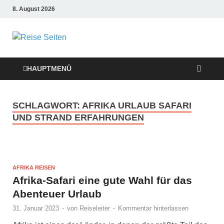
8. August 2026
Die besten
Reise-Webseiten
HAUPTMENÜ
für Ihre perfekte
SCHLAGWORT:
AFRIKA URLAUB SAFARI
Reiseplanung
UND STRAND ERFAHRUNGEN
AFRIKA REISEN
Afrika-Safari eine gute Wahl für das
Abenteuer Urlaub
31. Januar 2023
-
von
Reiseleiter
-
Kommentar hinterlassen