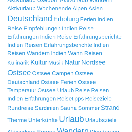
Aktivurlaub Usedom
Aktivurlaub Wandern
Aktivurlaub Wochenende
Alpen
Asien
Deutschland
Erholung
Ferien
Indien
Reise Empfehlungen
Indien Reise
Erfahrungen
Indien Reise Erfahrungsberichte
Indien Reisen Erfahrungsberichte
Indien
Reisen Wandern
Indien Wann Reisen
Kultur
Natur
Nordsee
Kulinarik
Musik
Ostsee
Ostsee Campen
Ostsee
Deutschland
Ostsee Ferien
Ostsee
Temperatur
Ostsee Urlaub
Reise
Reisen
Indien Erfahrungen
Reisetipps
Reiseziele
Strand
Rundreise
Sardinien
Sauna
Sommer
Urlaub
Therme
Unterkünfte
Urlaubsziele
Wandern
Aktivurlaub Europa
Wanderung