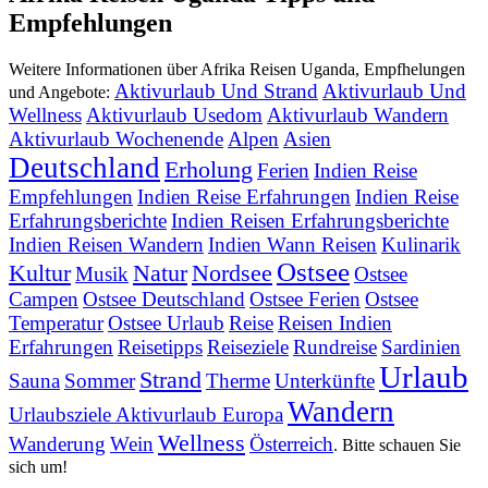
Empfehlungen
Weitere Informationen über Afrika Reisen Uganda, Empfhelungen
Aktivurlaub Und Strand
Aktivurlaub Und
und Angebote:
Wellness
Aktivurlaub Usedom
Aktivurlaub Wandern
Aktivurlaub Wochenende
Alpen
Asien
Deutschland
Erholung
Ferien
Indien Reise
Empfehlungen
Indien Reise Erfahrungen
Indien Reise
Erfahrungsberichte
Indien Reisen Erfahrungsberichte
Indien Reisen Wandern
Indien Wann Reisen
Kulinarik
Ostsee
Kultur
Natur
Nordsee
Musik
Ostsee
Campen
Ostsee Deutschland
Ostsee Ferien
Ostsee
Temperatur
Ostsee Urlaub
Reise
Reisen Indien
Erfahrungen
Reisetipps
Reiseziele
Rundreise
Sardinien
Urlaub
Strand
Sauna
Sommer
Therme
Unterkünfte
Wandern
Urlaubsziele Aktivurlaub Europa
Wellness
Wanderung
Wein
Österreich
. Bitte schauen Sie
sich um!