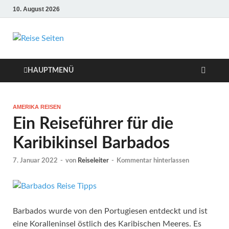
10. August 2026
Die besten Reise-
Webseiten für
HAUPTMENÜ
Ihre perfekte
AMERIKA REISEN
Reiseplanung
Ein Reiseführer für die
Karibikinsel Barbados
7. Januar 2022
-
von
Reiseleiter
-
Kommentar hinterlassen
Barbados wurde von den Portugiesen entdeckt und ist
eine Koralleninsel östlich des Karibischen Meeres. Es