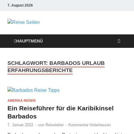
7. August 2026
Die besten
Reise-Webseiten
HAUPTMENÜ
für Ihre perfekte
SCHLAGWORT:
BARBADOS URLAUB
Reiseplanung
ERFAHRUNGSBERICHTE
AMERIKA REISEN
Ein Reiseführer für die Karibikinsel
Barbados
7. Januar 2022
-
von
Reiseleiter
-
Kommentar hinterlassen