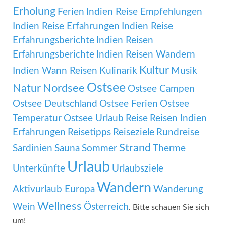
Erholung
Ferien
Indien Reise Empfehlungen
Indien Reise Erfahrungen
Indien Reise
Erfahrungsberichte
Indien Reisen
Erfahrungsberichte
Indien Reisen Wandern
Kultur
Indien Wann Reisen
Kulinarik
Musik
Ostsee
Natur
Nordsee
Ostsee Campen
Ostsee Deutschland
Ostsee Ferien
Ostsee
Temperatur
Ostsee Urlaub
Reise
Reisen Indien
Erfahrungen
Reisetipps
Reiseziele
Rundreise
Strand
Sardinien
Sauna
Sommer
Therme
Urlaub
Unterkünfte
Urlaubsziele
Wandern
Aktivurlaub Europa
Wanderung
Wellness
Wein
Österreich
. Bitte schauen Sie sich
um!