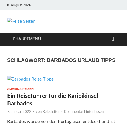
8. August 2026
Die besten Reise-
Webseiten für
HAUPTMENÜ
Ihre perfekte
SCHLAGWORT:
BARBADOS URLAUB TIPPS
Reiseplanung
AMERIKA REISEN
Ein Reiseführer für die Karibikinsel
Barbados
7. Januar 2022
-
von
Reiseleiter
-
Kommentar hinterlassen
Barbados wurde von den Portugiesen entdeckt und ist