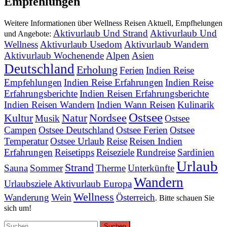
Empfehlungen
Weitere Informationen über Wellness Reisen Aktuell, Empfhelungen
Aktivurlaub Und Strand
Aktivurlaub Und
und Angebote:
Wellness
Aktivurlaub Usedom
Aktivurlaub Wandern
Aktivurlaub Wochenende
Alpen
Asien
Deutschland
Erholung
Ferien
Indien Reise
Empfehlungen
Indien Reise Erfahrungen
Indien Reise
Erfahrungsberichte
Indien Reisen Erfahrungsberichte
Indien Reisen Wandern
Indien Wann Reisen
Kulinarik
Ostsee
Kultur
Natur
Nordsee
Musik
Ostsee
Campen
Ostsee Deutschland
Ostsee Ferien
Ostsee
Temperatur
Ostsee Urlaub
Reise
Reisen Indien
Erfahrungen
Reisetipps
Reiseziele
Rundreise
Sardinien
Urlaub
Strand
Sauna
Sommer
Therme
Unterkünfte
Wandern
Urlaubsziele Aktivurlaub Europa
Wellness
Wanderung
Wein
Österreich
. Bitte schauen Sie
sich um!
Suchen