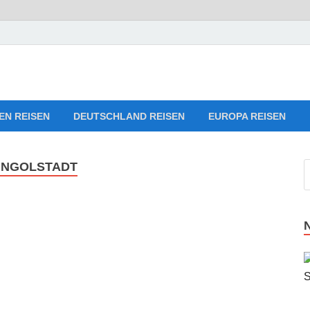
Reise-Webseiten für Ihre 
ng
EN REISEN
DEUTSCHLAND REISEN
EUROPA REISEN
INGOLSTADT
d