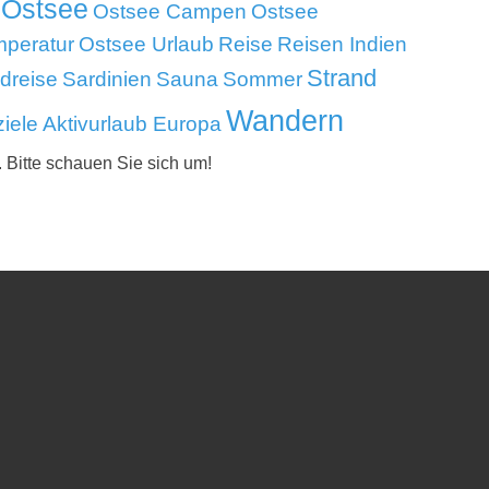
Ostsee
Ostsee Campen
Ostsee
mperatur
Ostsee Urlaub
Reise
Reisen Indien
Strand
dreise
Sardinien
Sauna
Sommer
Wandern
iele Aktivurlaub Europa
. Bitte schauen Sie sich um!