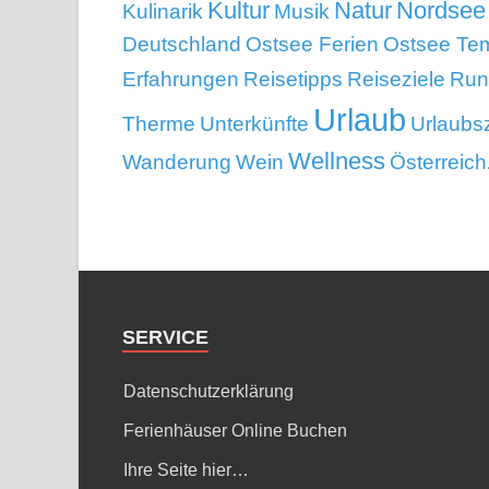
Kultur
Natur
Nordsee
Kulinarik
Musik
Deutschland
Ostsee Ferien
Ostsee Te
Erfahrungen
Reisetipps
Reiseziele
Run
Urlaub
Therme
Unterkünfte
Urlaubsz
Wellness
Wanderung
Wein
Österreich
SERVICE
Datenschutzerklärung
Ferienhäuser Online Buchen
Ihre Seite hier…