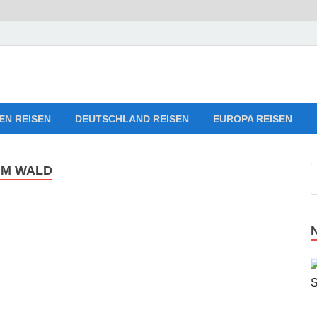
Reise-Webseiten für Ihre 
ng
EN REISEN
DEUTSCHLAND REISEN
EUROPA REISEN
IM WALD
d