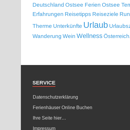
Deutschland
Ostsee Ferien
Ostsee Te
Erfahrungen
Reisetipps
Reiseziele
Run
Urlaub
Therme
Unterkünfte
Urlaubsz
Wellness
Wanderung
Wein
Österreich
SERVICE
Datenschutzerklärung
Ferienhäuser Online Buchen
Ihre Seite hier…
Impressum