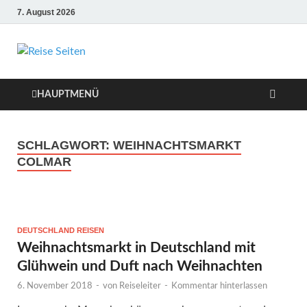
7. August 2026
Die besten Reise-
Webseiten für
HAUPTMENÜ
Ihre perfekte
SCHLAGWORT:
WEIHNACHTSMARKT
Reiseplanung
COLMAR
DEUTSCHLAND REISEN
Weihnachtsmarkt in Deutschland mit
Glühwein und Duft nach Weihnachten
6. November 2018
-
von
Reiseleiter
-
Kommentar hinterlassen