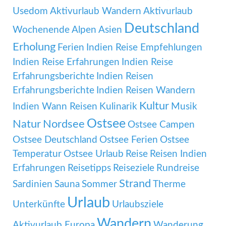
Usedom
Aktivurlaub Wandern
Aktivurlaub
Deutschland
Wochenende
Alpen
Asien
Erholung
Ferien
Indien Reise Empfehlungen
Indien Reise Erfahrungen
Indien Reise
Erfahrungsberichte
Indien Reisen
Erfahrungsberichte
Indien Reisen Wandern
Kultur
Indien Wann Reisen
Kulinarik
Musik
Ostsee
Natur
Nordsee
Ostsee Campen
Ostsee Deutschland
Ostsee Ferien
Ostsee
Temperatur
Ostsee Urlaub
Reise
Reisen Indien
Erfahrungen
Reisetipps
Reiseziele
Rundreise
Strand
Sardinien
Sauna
Sommer
Therme
Urlaub
Unterkünfte
Urlaubsziele
Wandern
Aktivurlaub Europa
Wanderung