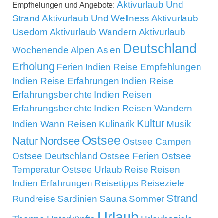
Aktivurlaub Und
Empfhelungen und Angebote:
Strand
Aktivurlaub Und Wellness
Aktivurlaub
Usedom
Aktivurlaub Wandern
Aktivurlaub
Deutschland
Wochenende
Alpen
Asien
Erholung
Ferien
Indien Reise Empfehlungen
Indien Reise Erfahrungen
Indien Reise
Erfahrungsberichte
Indien Reisen
Erfahrungsberichte
Indien Reisen Wandern
Kultur
Indien Wann Reisen
Kulinarik
Musik
Ostsee
Natur
Nordsee
Ostsee Campen
Ostsee Deutschland
Ostsee Ferien
Ostsee
Temperatur
Ostsee Urlaub
Reise
Reisen
Indien Erfahrungen
Reisetipps
Reiseziele
Strand
Rundreise
Sardinien
Sauna
Sommer
Urlaub