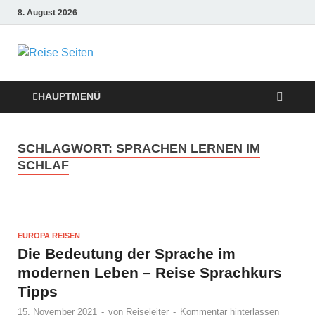
8. August 2026
Die besten
Reise-Webseiten
HAUPTMENÜ
für Ihre perfekte
SCHLAGWORT:
SPRACHEN LERNEN IM
Reiseplanung
SCHLAF
EUROPA REISEN
Die Bedeutung der Sprache im
modernen Leben – Reise Sprachkurs
Tipps
15. November 2021
-
von
Reiseleiter
-
Kommentar hinterlassen