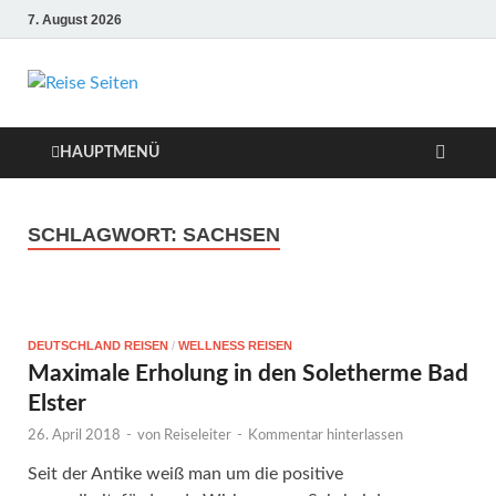
7. August 2026
Die besten Reise-
Webseiten für
HAUPTMENÜ
Ihre perfekte
SCHLAGWORT:
SACHSEN
Reiseplanung
DEUTSCHLAND REISEN
/
WELLNESS REISEN
Maximale Erholung in den Soletherme Bad
Elster
26. April 2018
-
von
Reiseleiter
-
Kommentar hinterlassen
Seit der Antike weiß man um die positive