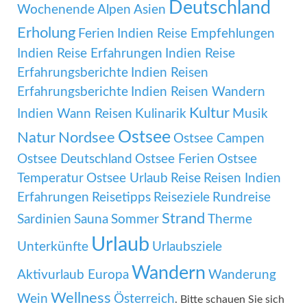
Deutschland
Wochenende
Alpen
Asien
Erholung
Ferien
Indien Reise Empfehlungen
Indien Reise Erfahrungen
Indien Reise
Erfahrungsberichte
Indien Reisen
Erfahrungsberichte
Indien Reisen Wandern
Kultur
Indien Wann Reisen
Kulinarik
Musik
Ostsee
Natur
Nordsee
Ostsee Campen
Ostsee Deutschland
Ostsee Ferien
Ostsee
Temperatur
Ostsee Urlaub
Reise
Reisen Indien
Erfahrungen
Reisetipps
Reiseziele
Rundreise
Strand
Sardinien
Sauna
Sommer
Therme
Urlaub
Unterkünfte
Urlaubsziele
Wandern
Aktivurlaub Europa
Wanderung
Wellness
Wein
Österreich
. Bitte schauen Sie sich