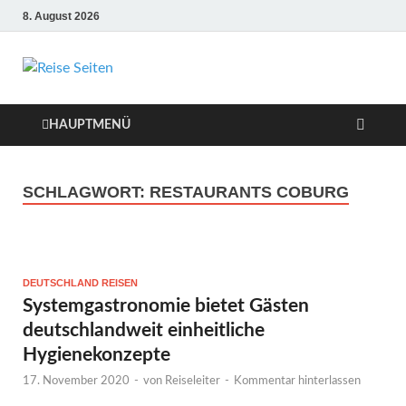
8. August 2026
Die besten Reise-
Webseiten für
HAUPTMENÜ
Ihre perfekte
SCHLAGWORT:
RESTAURANTS COBURG
Reiseplanung
DEUTSCHLAND REISEN
Systemgastronomie bietet Gästen
deutschlandweit einheitliche
Hygienekonzepte
17. November 2020
-
von
Reiseleiter
-
Kommentar hinterlassen