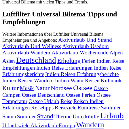
Universal Biltema mit vielen Tipps und Trends.
Luftfilter Universal Biltema Tipps und
Empfehlungen
Weitere Informationen über Luftfilter Universal Biltema,
Aktivurlaub Und Strand
Empfhelungen und Angebote:
Aktivurlaub Und Wellness
Aktivurlaub Usedom
Aktivurlaub Wandern
Aktivurlaub Wochenende
Alpen
Deutschland
Erholung
Asien
Ferien
Indien Reise
Empfehlungen
Indien Reise Erfahrungen
Indien Reise
Erfahrungsberichte
Indien Reisen Erfahrungsberichte
Indien Reisen Wandern
Indien Wann Reisen
Kulinarik
Ostsee
Kultur
Natur
Nordsee
Musik
Ostsee
Campen
Ostsee Deutschland
Ostsee Ferien
Ostsee
Temperatur
Ostsee Urlaub
Reise
Reisen Indien
Erfahrungen
Reisetipps
Reiseziele
Rundreise
Sardinien
Urlaub
Strand
Sauna
Sommer
Therme
Unterkünfte
Wandern
Urlaubsziele Aktivurlaub Europa