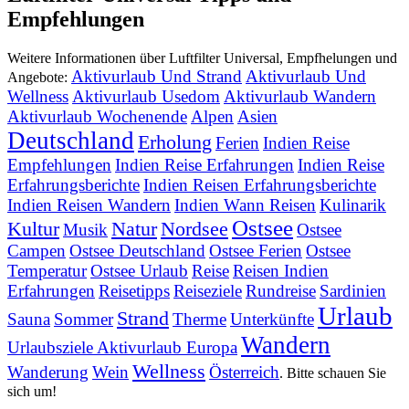
Empfehlungen
Weitere Informationen über Luftfilter Universal, Empfhelungen und
Aktivurlaub Und Strand
Aktivurlaub Und
Angebote:
Wellness
Aktivurlaub Usedom
Aktivurlaub Wandern
Aktivurlaub Wochenende
Alpen
Asien
Deutschland
Erholung
Ferien
Indien Reise
Empfehlungen
Indien Reise Erfahrungen
Indien Reise
Erfahrungsberichte
Indien Reisen Erfahrungsberichte
Indien Reisen Wandern
Indien Wann Reisen
Kulinarik
Ostsee
Kultur
Natur
Nordsee
Musik
Ostsee
Campen
Ostsee Deutschland
Ostsee Ferien
Ostsee
Temperatur
Ostsee Urlaub
Reise
Reisen Indien
Erfahrungen
Reisetipps
Reiseziele
Rundreise
Sardinien
Urlaub
Strand
Sauna
Sommer
Therme
Unterkünfte
Wandern
Urlaubsziele Aktivurlaub Europa
Wellness
Wanderung
Wein
Österreich
. Bitte schauen Sie
sich um!