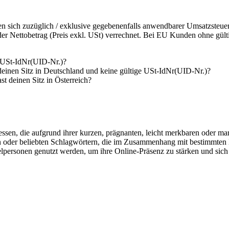
hen sich zuzüglich / exklusive gegebenenfalls anwendbarer Umsatzsteu
 Nettobetrag (Preis exkl. USt) verrechnet. Bei EU Kunden ohne gülti
e USt-IdNr(UID-Nr.)?
 deinen Sitz in Deutschland und keine gültige USt-IdNr(UID-Nr.)?
t deinen Sitz in Österreich?
essen, die aufgrund ihrer kurzen, prägnanten, leicht merkbaren oder
oder beliebten Schlagwörtern, die im Zusammenhang mit bestimmten Bra
personen genutzt werden, um ihre Online-Präsenz zu stärken und sic