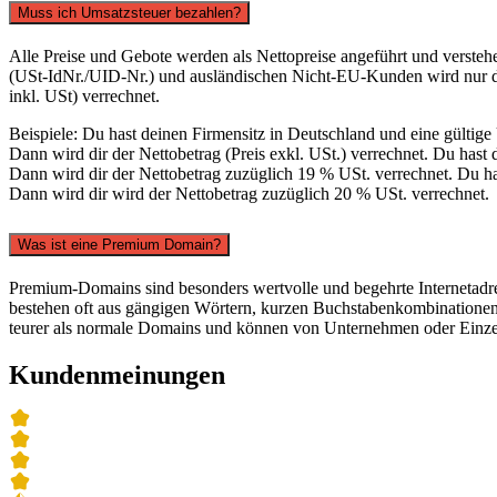
Muss ich Umsatzsteuer bezahlen?
Alle Preise und Gebote werden als Nettopreise angeführt und verste
(USt-IdNr./UID-Nr.) und ausländischen Nicht-EU-Kunden wird nur der
inkl. USt) verrechnet.
Beispiele: Du hast deinen Firmensitz in Deutschland und eine gültig
Dann wird dir der Nettobetrag (Preis exkl. USt.) verrechnet. Du hast
Dann wird dir der Nettobetrag zuzüglich 19 % USt. verrechnet. Du has
Dann wird dir wird der Nettobetrag zuzüglich 20 % USt. verrechnet.
Was ist eine Premium Domain?
Premium-Domains sind besonders wertvolle und begehrte Internetadr
bestehen oft aus gängigen Wörtern, kurzen Buchstabenkombinationen 
teurer als normale Domains und können von Unternehmen oder Einzel
Kundenmeinungen