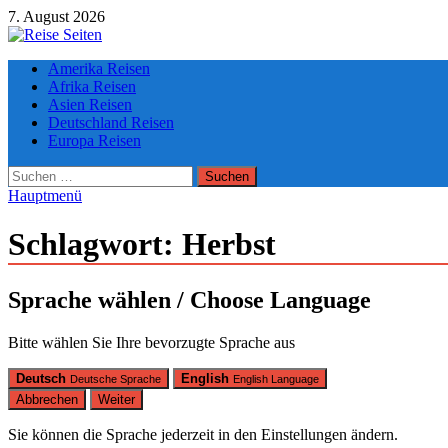
Zum
7. August 2026
Inhalt
springen
Die besten Reise-Webseiten für Ihre perfekte Reiseplanung
Amerika Reisen
Afrika Reisen
Asien Reisen
Deutschland Reisen
Europa Reisen
Suchen
nach:
Hauptmenü
Schlagwort:
Herbst
Sprache wählen / Choose Language
Bitte wählen Sie Ihre bevorzugte Sprache aus
Deutsch
English
Deutsche Sprache
English Language
Abbrechen
Weiter
Sie können die Sprache jederzeit in den Einstellungen ändern.