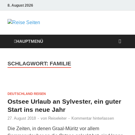
8. August 2026
Die besten
Reise-Webseiten
HAUPTMENÜ
für Ihre perfekte
SCHLAGWORT:
FAMILIE
Reiseplanung
DEUTSCHLAND REISEN
Ostsee Urlaub an Sylvester, ein guter
Start ins neue Jahr
27. August 2018
-
von
Reiseleiter
-
Kommentar hinterlassen
Die Zeiten, in denen Graal-Müritz vor allem