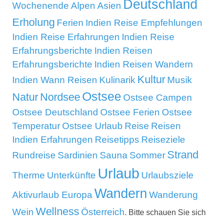
Deutschland
Wochenende
Alpen
Asien
Erholung
Ferien
Indien Reise Empfehlungen
Indien Reise Erfahrungen
Indien Reise
Erfahrungsberichte
Indien Reisen
Erfahrungsberichte
Indien Reisen Wandern
Kultur
Indien Wann Reisen
Kulinarik
Musik
Ostsee
Natur
Nordsee
Ostsee Campen
Ostsee Deutschland
Ostsee Ferien
Ostsee
Temperatur
Ostsee Urlaub
Reise
Reisen
Indien Erfahrungen
Reisetipps
Reiseziele
Strand
Rundreise
Sardinien
Sauna
Sommer
Urlaub
Therme
Unterkünfte
Urlaubsziele
Wandern
Aktivurlaub Europa
Wanderung
Wellness
Wein
Österreich
. Bitte schauen Sie sich