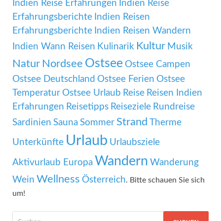
Indien Reise Erfahrungen
Indien Reise
Erfahrungsberichte
Indien Reisen
Erfahrungsberichte
Indien Reisen Wandern
Kultur
Indien Wann Reisen
Kulinarik
Musik
Ostsee
Natur
Nordsee
Ostsee Campen
Ostsee Deutschland
Ostsee Ferien
Ostsee
Temperatur
Ostsee Urlaub
Reise
Reisen Indien
Erfahrungen
Reisetipps
Reiseziele
Rundreise
Strand
Sardinien
Sauna
Sommer
Therme
Urlaub
Unterkünfte
Urlaubsziele
Wandern
Aktivurlaub Europa
Wanderung
Wellness
Wein
Österreich
. Bitte schauen Sie sich
um!