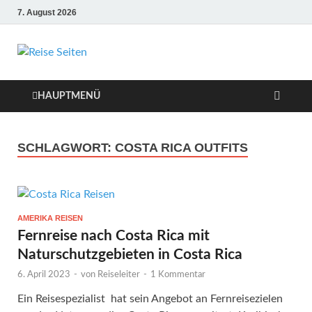
7. August 2026
Die besten Reise-
Webseiten für
HAUPTMENÜ
Ihre perfekte
SCHLAGWORT:
COSTA RICA OUTFITS
Reiseplanung
AMERIKA REISEN
Fernreise nach Costa Rica mit
Naturschutzgebieten in Costa Rica
6. April 2023
-
von
Reiseleiter
-
1 Kommentar
Ein Reisespezialist hat sein Angebot an Fernreisezielen