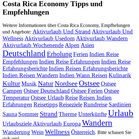
Costa Rica Economy Tipps und
Empfehlungen
Weitere Informationen über Costa Rica Economy, Empfhelungen
Aktivurlaub Und Strand
Aktivurlaub Und
und Angebote:
Wellness
Aktivurlaub Usedom
Aktivurlaub Wandern
Aktivurlaub Wochenende
Alpen
Asien
Deutschland
Erholung
Ferien
Indien Reise
Empfehlungen
Indien Reise Erfahrungen
Indien Reise
Erfahrungsberichte
Indien Reisen Erfahrungsberichte
Indien Reisen Wandern
Indien Wann Reisen
Kulinarik
Ostsee
Kultur
Natur
Nordsee
Musik
Ostsee
Campen
Ostsee Deutschland
Ostsee Ferien
Ostsee
Temperatur
Ostsee Urlaub
Reise
Reisen Indien
Erfahrungen
Reisetipps
Reiseziele
Rundreise
Sardinien
Urlaub
Strand
Sauna
Sommer
Therme
Unterkünfte
Wandern
Urlaubsziele Aktivurlaub Europa
Wellness
Wanderung
Wein
Österreich
. Bitte schauen Sie
sich um!