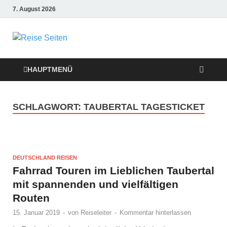
7. August 2026
Die besten
Reise-Webseiten
HAUPTMENÜ
für Ihre perfekte
SCHLAGWORT:
TAUBERTAL TAGESTICKET
Reiseplanung
DEUTSCHLAND REISEN
Fahrrad Touren im Lieblichen Taubertal
mit spannenden und vielfältigen
Routen
15. Januar 2019
-
von
Reiseleiter
-
Kommentar hinterlassen