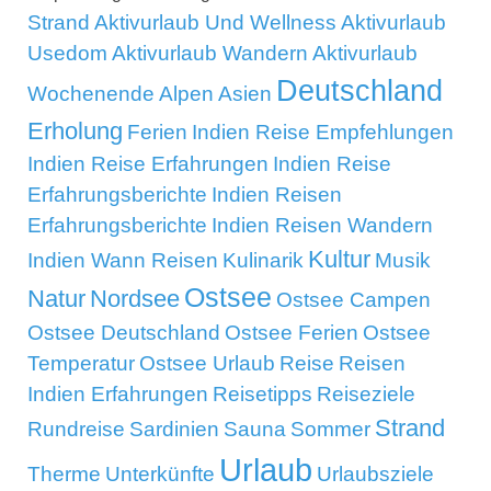
Strand
Aktivurlaub Und Wellness
Aktivurlaub
Usedom
Aktivurlaub Wandern
Aktivurlaub
Deutschland
Wochenende
Alpen
Asien
Erholung
Ferien
Indien Reise Empfehlungen
Indien Reise Erfahrungen
Indien Reise
Erfahrungsberichte
Indien Reisen
Erfahrungsberichte
Indien Reisen Wandern
Kultur
Indien Wann Reisen
Kulinarik
Musik
Ostsee
Natur
Nordsee
Ostsee Campen
Ostsee Deutschland
Ostsee Ferien
Ostsee
Temperatur
Ostsee Urlaub
Reise
Reisen
Indien Erfahrungen
Reisetipps
Reiseziele
Strand
Rundreise
Sardinien
Sauna
Sommer
Urlaub
Therme
Unterkünfte
Urlaubsziele