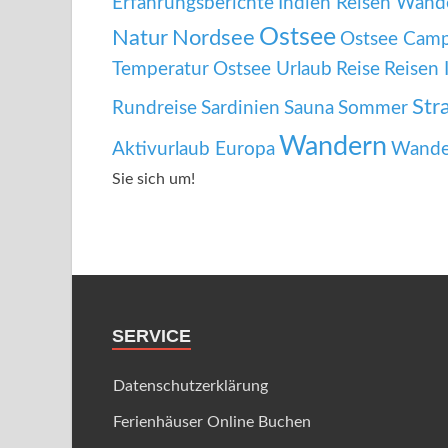
Erfahrungsberichte
Indien Reisen Wand
Ostsee
Natur
Nordsee
Ostsee Cam
Temperatur
Ostsee Urlaub
Reise
Reisen 
Str
Rundreise
Sardinien
Sauna
Sommer
Wandern
Aktivurlaub Europa
Wande
Sie sich um!
SERVICE
Datenschutzerklärung
Ferienhäuser Online Buchen