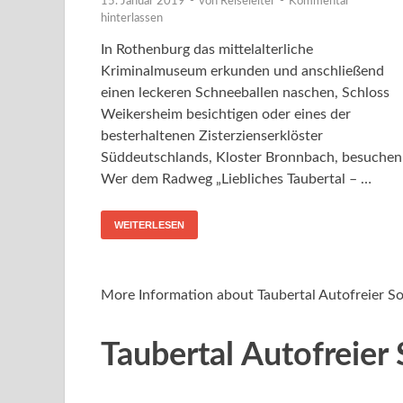
15. Januar 2019
-
von
Reiseleiter
-
Kommentar
hinterlassen
In Rothenburg das mittelalterliche
Kriminalmuseum erkunden und anschließend
einen leckeren Schneeballen naschen, Schloss
Weikersheim besichtigen oder eines der
besterhaltenen Zisterzienserklöster
Süddeutschlands, Kloster Bronnbach, besuchen
Wer dem Radweg „Liebliches Taubertal – …
WEITERLESEN
More Information about Taubertal Autofreier S
Taubertal Autofreier