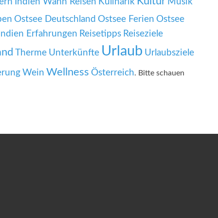
Kultur
ern
Indien Wann Reisen
Kulinarik
Musik
pen
Ostsee Deutschland
Ostsee Ferien
Ostsee
Indien Erfahrungen
Reisetipps
Reiseziele
Urlaub
and
Therme
Unterkünfte
Urlaubsziele
Wellness
rung
Wein
Österreich
. Bitte schauen