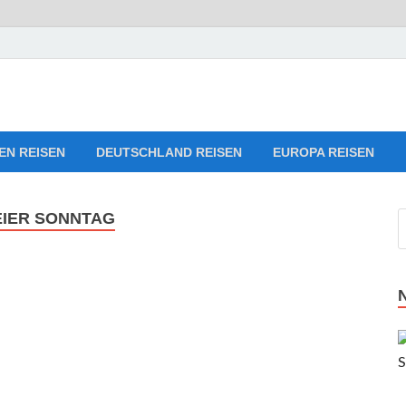
eise-Webseiten für Ihre 
ng
EN REISEN
DEUTSCHLAND REISEN
EUROPA REISEN
EIER SONNTAG