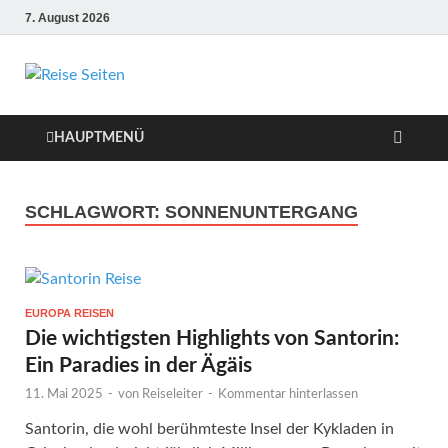
7. August 2026
Die besten Reise-
Webseiten für
HAUPTMENÜ
Ihre perfekte
SCHLAGWORT:
SONNENUNTERGANG
Reiseplanung
EUROPA REISEN
Die wichtigsten Highlights von Santorin:
Ein Paradies in der Ägäis
11. Mai 2025
-
von
Reiseleiter
-
Kommentar hinterlassen
Santorin, die wohl berühmteste Insel der Kykladen in