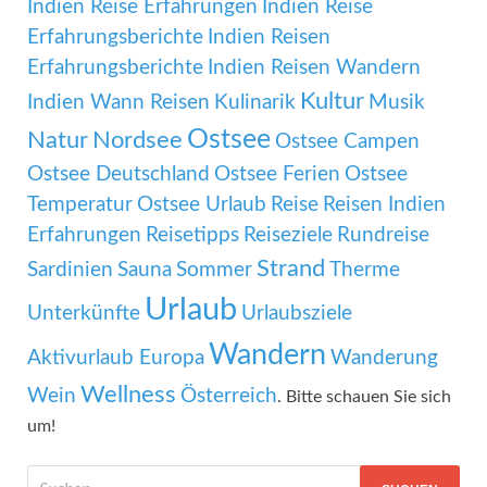
Indien Reise Erfahrungen
Indien Reise
Erfahrungsberichte
Indien Reisen
Erfahrungsberichte
Indien Reisen Wandern
Kultur
Indien Wann Reisen
Kulinarik
Musik
Ostsee
Natur
Nordsee
Ostsee Campen
Ostsee Deutschland
Ostsee Ferien
Ostsee
Temperatur
Ostsee Urlaub
Reise
Reisen Indien
Erfahrungen
Reisetipps
Reiseziele
Rundreise
Strand
Sardinien
Sauna
Sommer
Therme
Urlaub
Unterkünfte
Urlaubsziele
Wandern
Aktivurlaub Europa
Wanderung
Wellness
Wein
Österreich
. Bitte schauen Sie sich
um!