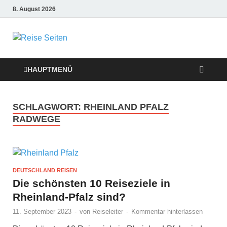
8. August 2026
Die besten
Reise-Webseiten
HAUPTMENÜ
für Ihre perfekte
SCHLAGWORT:
RHEINLAND PFALZ
Reiseplanung
RADWEGE
DEUTSCHLAND REISEN
Die schönsten 10 Reiseziele in
Rheinland-Pfalz sind?
11. September 2023
-
von
Reiseleiter
-
Kommentar hinterlassen