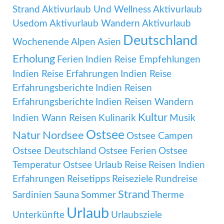
Strand
Aktivurlaub Und Wellness
Aktivurlaub
Usedom
Aktivurlaub Wandern
Aktivurlaub
Deutschland
Wochenende
Alpen
Asien
Erholung
Ferien
Indien Reise Empfehlungen
Indien Reise Erfahrungen
Indien Reise
Erfahrungsberichte
Indien Reisen
Erfahrungsberichte
Indien Reisen Wandern
Kultur
Indien Wann Reisen
Kulinarik
Musik
Ostsee
Natur
Nordsee
Ostsee Campen
Ostsee Deutschland
Ostsee Ferien
Ostsee
Temperatur
Ostsee Urlaub
Reise
Reisen Indien
Erfahrungen
Reisetipps
Reiseziele
Rundreise
Strand
Sardinien
Sauna
Sommer
Therme
Urlaub
Unterkünfte
Urlaubsziele