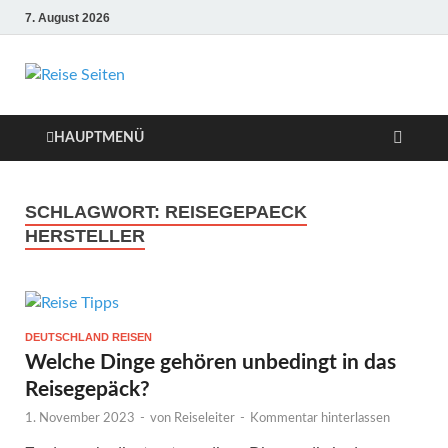
7. August 2026
Die besten Reise-
Webseiten für
HAUPTMENÜ
Ihre perfekte
SCHLAGWORT:
REISEGEPAECK
Reiseplanung
HERSTELLER
DEUTSCHLAND REISEN
Welche Dinge gehören unbedingt in das
Reisegepäck?
1. November 2023
-
von
Reiseleiter
-
Kommentar hinterlassen