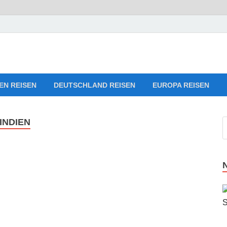
Reise-Webseiten für Ihre 
ng
EN REISEN
DEUTSCHLAND REISEN
EUROPA REISEN
INDIEN