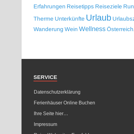
Erfahrungen
Reisetipps
Reiseziele
Run
Urlaub
Therme
Unterkünfte
Urlaubsz
Wellness
Wanderung
Wein
Österreich
SERVICE
Datenschutzerklärung
Ferienhäuser Online Buchen
Ihre Seite hier…
Impressum