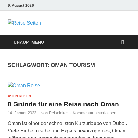
9. August 2026
Die besten
Reise-Webseiten
HAUPTMENÜ
für Ihre perfekte
SCHLAGWORT:
OMAN TOURISM
Reiseplanung
ASIEN REISEN
8 Gründe für eine Reise nach Oman
14. Januar 2022
-
von
Reiseleiter
-
Kommentar hinterlassen
Oman ist einer der schnellsten Kurzurlaube von Dubai.
Viele Einheimische und Expats bevorzugen es, Oman