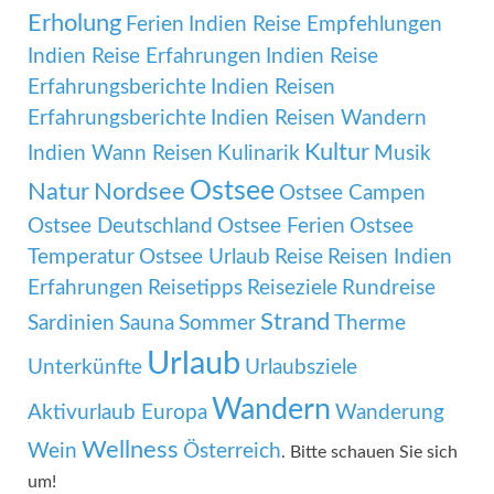
Erholung
Ferien
Indien Reise Empfehlungen
Indien Reise Erfahrungen
Indien Reise
Erfahrungsberichte
Indien Reisen
Erfahrungsberichte
Indien Reisen Wandern
Kultur
Indien Wann Reisen
Kulinarik
Musik
Ostsee
Natur
Nordsee
Ostsee Campen
Ostsee Deutschland
Ostsee Ferien
Ostsee
Temperatur
Ostsee Urlaub
Reise
Reisen Indien
Erfahrungen
Reisetipps
Reiseziele
Rundreise
Strand
Sardinien
Sauna
Sommer
Therme
Urlaub
Unterkünfte
Urlaubsziele
Wandern
Aktivurlaub Europa
Wanderung
Wellness
Wein
Österreich
. Bitte schauen Sie sich
um!