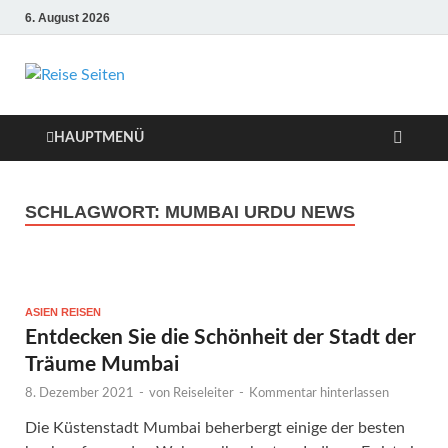
6. August 2026
Die besten Reise-
Webseiten für
HAUPTMENÜ
Ihre perfekte
SCHLAGWORT:
MUMBAI URDU NEWS
Reiseplanung
ASIEN REISEN
Entdecken Sie die Schönheit der Stadt der
Träume Mumbai
8. Dezember 2021
-
von
Reiseleiter
-
Kommentar hinterlassen
Die Küstenstadt Mumbai beherbergt einige der besten