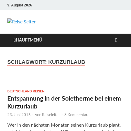
9. August 2026
Die besten Reise-
Webseiten für
HAUPTMENÜ
Ihre perfekte
SCHLAGWORT:
KURZURLAUB
Reiseplanung
DEUTSCHLAND REISEN
Entspannung in der Soletherme bei einem
Kurzurlaub
23. Juni 2016
-
von
Reiseleiter
-
3 Kommentare.
Wer in den nächsten Monaten seinen Kurzurlaub plant,