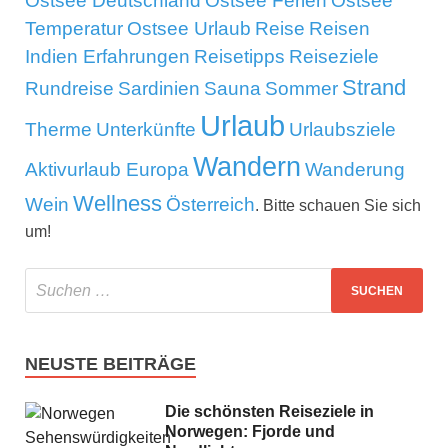
Ostsee Deutschland
Ostsee Ferien
Ostsee
Temperatur
Ostsee Urlaub
Reise
Reisen
Indien Erfahrungen
Reisetipps
Reiseziele
Strand
Rundreise
Sardinien
Sauna
Sommer
Urlaub
Therme
Unterkünfte
Urlaubsziele
Wandern
Aktivurlaub Europa
Wanderung
Wellness
Wein
Österreich
. Bitte schauen Sie sich
um!
NEUSTE BEITRÄGE
Die schönsten Reiseziele in
Norwegen: Fjorde und