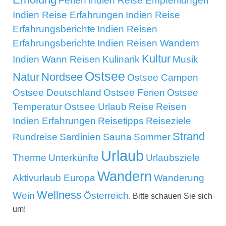
Ferien
Indien Reise Empfehlungen
Indien Reise Erfahrungen
Indien Reise
Erfahrungsberichte
Indien Reisen
Erfahrungsberichte
Indien Reisen Wandern
Kultur
Indien Wann Reisen
Kulinarik
Musik
Ostsee
Natur
Nordsee
Ostsee Campen
Ostsee Deutschland
Ostsee Ferien
Ostsee
Temperatur
Ostsee Urlaub
Reise
Reisen
Indien Erfahrungen
Reisetipps
Reiseziele
Strand
Rundreise
Sardinien
Sauna
Sommer
Urlaub
Therme
Unterkünfte
Urlaubsziele
Wandern
Aktivurlaub Europa
Wanderung
Wellness
Wein
Österreich
. Bitte schauen Sie sich
um!