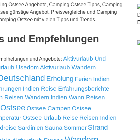
ping Ostsee Angebote, Camping Ostsee Tipps, Camping
see günstige Angebot, Preisvergleiche und Camping
amping Ostsee mit vielen Tipps und Trends.
s und Empfehlungen
Aktivurlaub Und
Empfhelungen und Angebote:
urlaub Usedom
Aktivurlaub Wandern
Deutschland
Erholung
Ferien
Indien
ahrungen
Indien Reise Erfahrungsberichte
en Reisen Wandern
Indien Wann Reisen
Ostsee
Ostsee Campen
Ostsee
mperatur
Ostsee Urlaub
Reise
Reisen Indien
Strand
dreise
Sardinien
Sauna
Sommer
Wandern