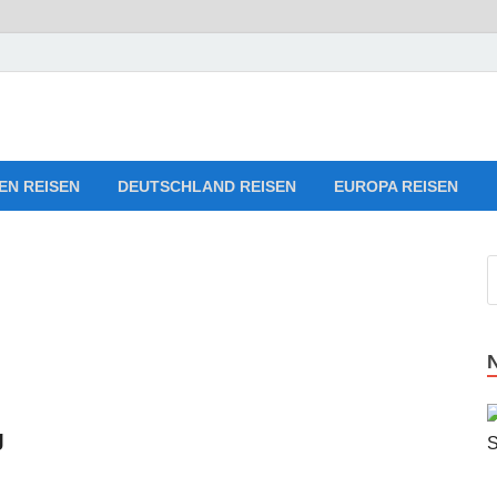
Reise-Webseiten für Ihre 
ng
EN REISEN
DEUTSCHLAND REISEN
EUROPA REISEN
g