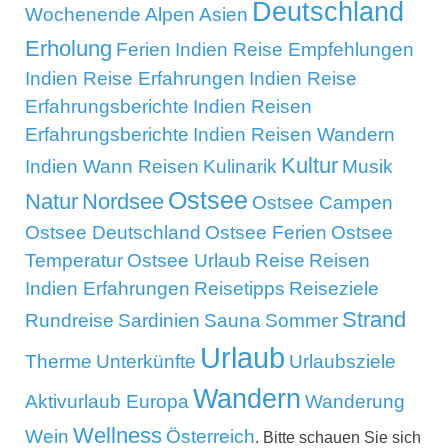
Deutschland
Wochenende
Alpen
Asien
Erholung
Ferien
Indien Reise Empfehlungen
Indien Reise Erfahrungen
Indien Reise
Erfahrungsberichte
Indien Reisen
Erfahrungsberichte
Indien Reisen Wandern
Kultur
Indien Wann Reisen
Kulinarik
Musik
Ostsee
Natur
Nordsee
Ostsee Campen
Ostsee Deutschland
Ostsee Ferien
Ostsee
Temperatur
Ostsee Urlaub
Reise
Reisen
Indien Erfahrungen
Reisetipps
Reiseziele
Strand
Rundreise
Sardinien
Sauna
Sommer
Urlaub
Therme
Unterkünfte
Urlaubsziele
Wandern
Aktivurlaub Europa
Wanderung
Wellness
Wein
Österreich
. Bitte schauen Sie sich