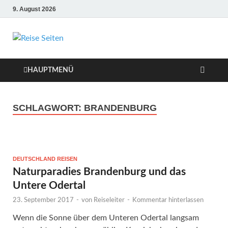
9. August 2026
Die besten Reise-
Webseiten für
HAUPTMENÜ
Ihre perfekte
SCHLAGWORT:
BRANDENBURG
Reiseplanung
DEUTSCHLAND REISEN
Naturparadies Brandenburg und das
Untere Odertal
23. September 2017
-
von
Reiseleiter
-
Kommentar hinterlassen
Wenn die Sonne über dem Unteren Odertal langsam